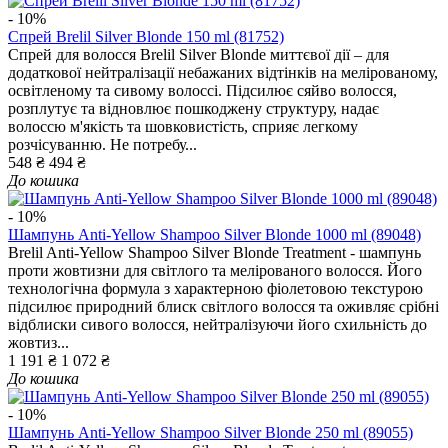
- 10%
Спрей Brelil Silver Blonde 150 ml (81752)
Спрей для волосся Brelil Silver Blonde миттєвої дії – для
додаткової нейтралізації небажаних відтінків на мелірованому,
освітленому та сивому волоссі. Підсилює сяйво волосся,
розплутує та відновлює пошкоджену структуру, надає
волоссю м'якість та шовковистість, сприяє легкому
розчісуванню. Не потребу...
548 ₴
494 ₴
До кошика
- 10%
Шампунь Anti-Yellow Shampoo Silver Blonde 1000 ml (89048)
Brelil Anti-Yellow Shampoo Silver Blonde Treatment - шампунь
проти жовтизни для світлого та мелірованого волосся. Його
технологічна формула з характерною фіолетовою текстурою
підсилює природний блиск світлого волосся та оживляє срібні
відблиски сивого волосся, нейтралізуючи його схильність до
жовтиз...
1 191 ₴
1 072 ₴
До кошика
- 10%
Шампунь Anti-Yellow Shampoo Silver Blonde 250 ml (89055)