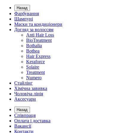
Назад
Фарбування
Шампуні
Маски та кондиціонери
Догляд за волоссям
Anti Hair Loss
BioTreatment
Bothalia
Bothea
Hair Express
Keraforce
Solaire
Treatment
Numero
Стайлінг
Хімічна завивка
Чоловіча лінія
Аксесуари
Назад
Співпраця
Оплата і доставка
Вакансії
Контакти