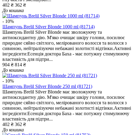
402 ₴
362 ₴
До кошика
- 10%
Шампунь Brelil Silver Blonde 1000 ml (81714)
Шампунь Brelil Silver Blonde має зволожуючу та
антиоксидантну дію. М'яко очищає шкіру голови, посилює
природне сяйво світлого, мелірованого волосся та волосся з
сивиною, нейтралізуючи небажані золотисті відтінки.Активні
інгредієнти:Есенція доктора Баха - має потужну стимулюючу
властивість для підтри...
904 ₴
814 ₴
До кошика
- 10%
Шампунь Brelil Silver Blonde 250 ml (81721)
Шампунь Brelil Silver Blonde має зволожуючу та
антиоксидантну дію. М'яко очищає шкіру голови, посилює
природне сяйво світлого, мелірованого волосся та волосся з
сивиною, нейтралізуючи небажані золотисті відтінки.Активні
інгредієнти:Есенція доктора Баха - має потужну стимулюючу
властивість для підтри...
402 ₴
362 ₴
До кошика