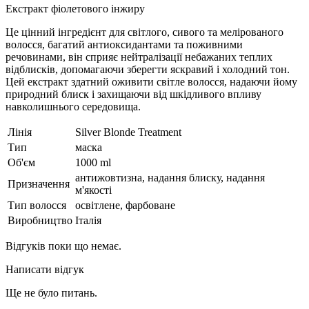
Екстракт фіолетового інжиру
Це цінний інгредієнт для світлого, сивого та мелірованого
волосся, багатий антиоксидантами та поживними
речовинами, він сприяє нейтралізації небажаних теплих
відблисків, допомагаючи зберегти яскравий і холодний тон.
Цей екстракт здатний оживити світле волосся, надаючи йому
природний блиск і захищаючи від шкідливого впливу
навколишнього середовища.
Лінія
Silver Blonde Treatment
Тип
маска
Об'єм
1000 ml
антижовтизна, надання блиску, надання
Призначення
м'якості
Тип волосся
освітлене, фарбоване
Виробництво
Італія
Відгуків поки що немає.
Написати відгук
Ще не було питань.