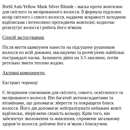
Brelil Anti-Yellow Mask Silver Blonde - маска проти жовтизни
для світлого та мелірованного волосся. Її формула підсилює
колір світлого і сивого волосся, надаючи яскравості холодним
відблискам і інтенсивно протидіючи жовтизні; водночас
розплутує волосся і робить його м'яким.
Спосіб застосування:
Після миття шампунем нанести на підсушене рушником
волосся по всій довжині, масажуючи та розчісуючи найбільш
постраждалі пасма. Залишити діяти на 3-5 хвилини, потім
ретельно змити теплою водою.
Активні компоненти:
Екстракт чорниці
Є безцінним союзником для світлого, сивого, освітленого та
мелірованого волосся. Він багатий антиоксидантами та
вітамінами, що допомагає зберегти та покращити блиск
волосся. Його дія допомагає нейтралізувати небажані жовті
відблиски, зберігаючи свіжість кольору. Крім того, він
забезпечує зволоження та живлення, сприяючи загальному
здоров’ю волосся, роблячи його м’яким і блискучим.