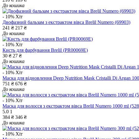
До кошика
- 10%
Хіт
Двофазний бальзам з екстрактом вівса Brelil Numero (69903)
241 ₴
217 ₴
До кошика
- 10%
Хіт
Кисть для фарбування Brelil (PR00069E)
30 ₴
27 ₴
До кошика
- 10%
Хіт
Маска для відновлення Deep Nutrition Mask Cristalli Di Argan 10
751 ₴
676 ₴
До кошика
- 10%
Хіт
Маска для волосся з екстрактом вівса Brelil Numero 1000 ml (52
5.0
1
384 ₴
346 ₴
До кошика
- 10%
Хіт