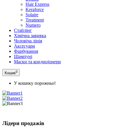
Hair Express
Keraforce
Solaire
Treatment
Numero
Стайлінг
Хімічна завивка
Чоловіча лінія
Аксесуари
Фарбування
Шампуні
Маски та кондиціонери
0
Кошик
У кошику порожньо!
Лідери продажів