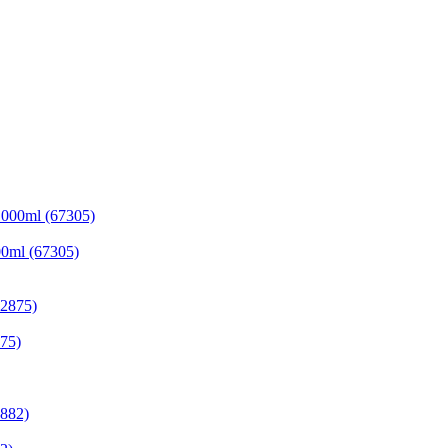
00ml (67305)
875)