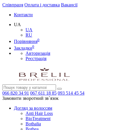
Співпраця
Оплата і доставка
Вакансії
Контакти
UA
UA
RU
0
Порівняння
0
Закладки
Авторизація
Реєстрація
066
820 34 91
067
611 18 85
093
514 45 54
Замовити зворотний зв`язок
Догляд за волоссям
Anti Hair Loss
BioTreatment
Bothalia
Bothea