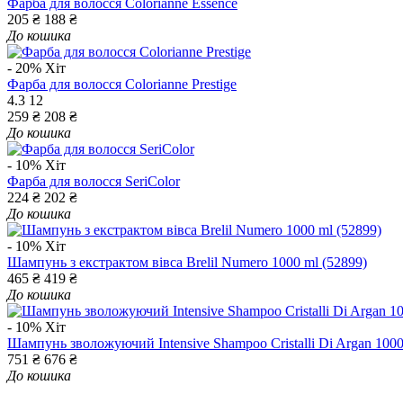
Фарба для волосся Colorianne Essence
205 ₴
188 ₴
До кошика
- 20%
Хіт
Фарба для волосся Colorianne Prestige
4.3
12
259 ₴
208 ₴
До кошика
- 10%
Хіт
Фарба для волосся SeriColor
224 ₴
202 ₴
До кошика
- 10%
Хіт
Шампунь з екстрактом вівса Brelil Numero 1000 ml (52899)
465 ₴
419 ₴
До кошика
- 10%
Хіт
Шампунь зволожуючий Intensive Shampoo Cristalli Di Argan 1000
751 ₴
676 ₴
До кошика