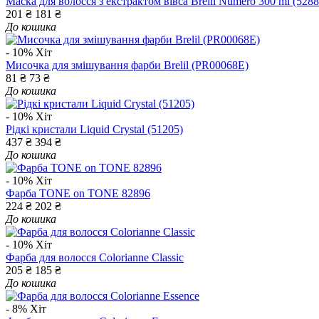
Маска для волосся з екстрактом вівса Brelil Numero 300 ml (5288
201 ₴
181 ₴
До кошика
- 10%
Хіт
Мисочка для змішування фарби Brelil (PR00068E)
81 ₴
73 ₴
До кошика
- 10%
Хіт
Рідкі кристали Liquid Crystal (51205)
437 ₴
394 ₴
До кошика
- 10%
Хіт
Фарба TONE on TONE 82896
224 ₴
202 ₴
До кошика
- 10%
Хіт
Фарба для волосся Colorianne Classic
205 ₴
185 ₴
До кошика
- 8%
Хіт