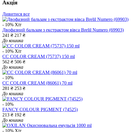
Акція
Дивитися все
- 10%
Хіт
Двофазний бальзам з екстрактом вівса Brelil Numero (69903)
241 ₴
217 ₴
До кошика
- 10%
Хіт
CC COLOR CREAM (75737) 150 ml
562 ₴
506 ₴
До кошика
- 10%
CC COLOR CREAM (86061) 70 ml
281 ₴
253 ₴
До кошика
- 10%
FANCY COLOUR PIGMENT (74525)
213 ₴
192 ₴
До кошика
- 10%
Хіт