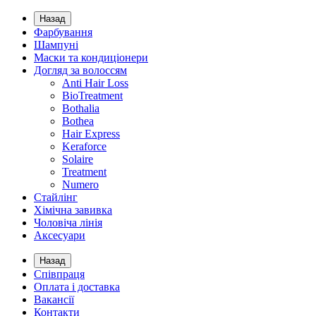
Назад
Фарбування
Шампуні
Маски та кондиціонери
Догляд за волоссям
Anti Hair Loss
BioTreatment
Bothalia
Bothea
Hair Express
Keraforce
Solaire
Treatment
Numero
Стайлінг
Хімічна завивка
Чоловіча лінія
Аксесуари
Назад
Співпраця
Оплата і доставка
Вакансії
Контакти