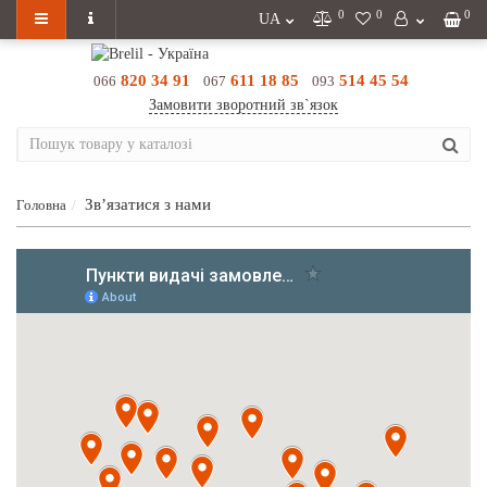
0
0
0
UA
820 34 91
611 18 85
514 45 54
066
067
093
Замовити зворотний зв`язок
Зв’язатися з нами
Головна