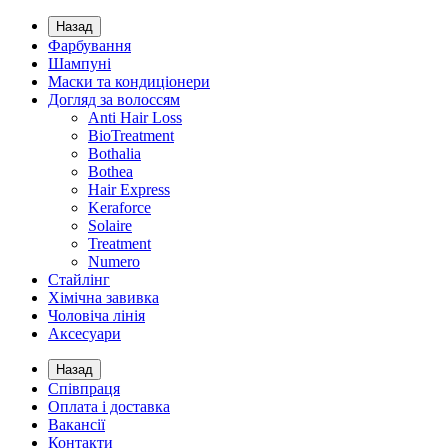
Назад
Фарбування
Шампуні
Маски та кондиціонери
Догляд за волоссям
Anti Hair Loss
BioTreatment
Bothalia
Bothea
Hair Express
Keraforce
Solaire
Treatment
Numero
Стайлінг
Хімічна завивка
Чоловіча лінія
Аксесуари
Назад
Співпраця
Оплата і доставка
Вакансії
Контакти