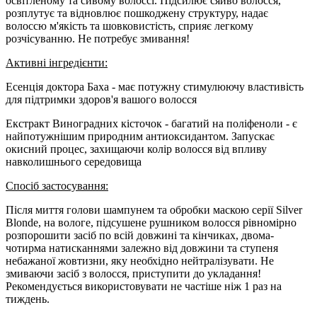
освітленому та сивому волоссі. Підсилює сяйво волосся,
розплутує та відновлює пошкоджену структуру, надає
волоссю м'якість та шовковистість, сприяє легкому
розчісуванню. Не потребує змивання!
Активні інгредієнти:
Есенція доктора Баха - має потужну стимулюючу властивість
для підтримки здоров'я вашого волосся
Екстракт Виноградних кісточок - багатий на поліфеноли - є
найпотужнішим природним антиоксидантом. Запускає
окисний процес, захищаючи колір волосся від впливу
навколишнього середовища
Спосіб застосування:
Після миття голови шампунем та обробки маскою серії Silver
Blonde, на вологе, підсушене рушником волосся рівномірно
розпорошити засіб по всій довжині та кінчиках, двома-
чотирма натисканнями залежно від довжини та ступеня
небажаної жовтизни, яку необхідно нейтралізувати. Не
змиваючи засіб з волосся, приступити до укладання!
Рекомендується використовувати не частіше ніж 1 раз на
тиждень.