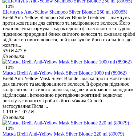
- 10%
Шампунь Anti-Yellow Shampoo Silver Blonde 250 ml (89055)
Brelil Anti-Yellow Shampoo Silver Blonde Treatment - шампунь
проти жовтизни для світлого та мелірованого волосся. Його
технологічна формула з характерною фіолетовою текстурою
підсилює природний блиск світлого волосся та оживляє срібні
відблиски сивого волосся, нейтралізуючи його схильність до
жовтиз...
530 ₴
477 ₴
До кошика
- 10%
Маска Brelil Anti-Yellow Mask Silver Blonde 1000 ml (89062)
Brelil Anti-Yellow Mask Silver Blonde - маска проти жовтизни
для світлого та мелірованного волосся. Її формула підсилює
колір світлого і сивого волосся, надаючи яскравості холодним
відблискам і інтенсивно протидіючи жовтизні; водночас
розплутує волосся і робить його м'яким.Спосіб
застосування:Після ...
1 191 ₴
1 072 ₴
До кошика
- 10%
Маска Brelil Anti-Yellow Mask Silver Blonde 220 ml (89079)