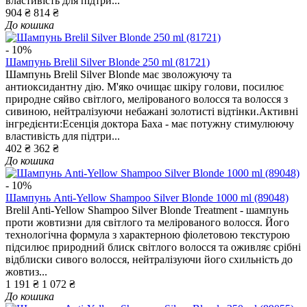
властивість для підтри...
904 ₴
814 ₴
До кошика
- 10%
Шампунь Brelil Silver Blonde 250 ml (81721)
Шампунь Brelil Silver Blonde має зволожуючу та
антиоксидантну дію. М'яко очищає шкіру голови, посилює
природне сяйво світлого, мелірованого волосся та волосся з
сивиною, нейтралізуючи небажані золотисті відтінки.Активні
інгредієнти:Есенція доктора Баха - має потужну стимулюючу
властивість для підтри...
402 ₴
362 ₴
До кошика
- 10%
Шампунь Anti-Yellow Shampoo Silver Blonde 1000 ml (89048)
Brelil Anti-Yellow Shampoo Silver Blonde Treatment - шампунь
проти жовтизни для світлого та мелірованого волосся. Його
технологічна формула з характерною фіолетовою текстурою
підсилює природний блиск світлого волосся та оживляє срібні
відблиски сивого волосся, нейтралізуючи його схильність до
жовтиз...
1 191 ₴
1 072 ₴
До кошика