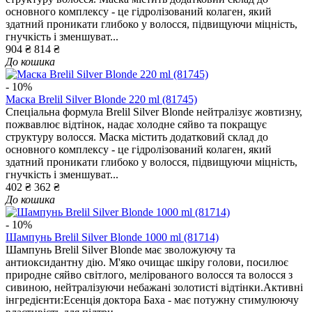
основного комплексу - це гідролізований колаген, який
здатний проникати глибоко у волосся, підвищуючи міцність,
гнучкість і зменшуват...
904 ₴
814 ₴
До кошика
- 10%
Маска Brelil Silver Blonde 220 ml (81745)
Спеціальна формула Brelil Silver Blonde нейтралізує жовтизну,
пожвавлює відтінок, надає холодне сяйво та покращує
структуру волосся. Маска містить додатковий склад до
основного комплексу - це гідролізований колаген, який
здатний проникати глибоко у волосся, підвищуючи міцність,
гнучкість і зменшуват...
402 ₴
362 ₴
До кошика
- 10%
Шампунь Brelil Silver Blonde 1000 ml (81714)
Шампунь Brelil Silver Blonde має зволожуючу та
антиоксидантну дію. М'яко очищає шкіру голови, посилює
природне сяйво світлого, мелірованого волосся та волосся з
сивиною, нейтралізуючи небажані золотисті відтінки.Активні
інгредієнти:Есенція доктора Баха - має потужну стимулюючу