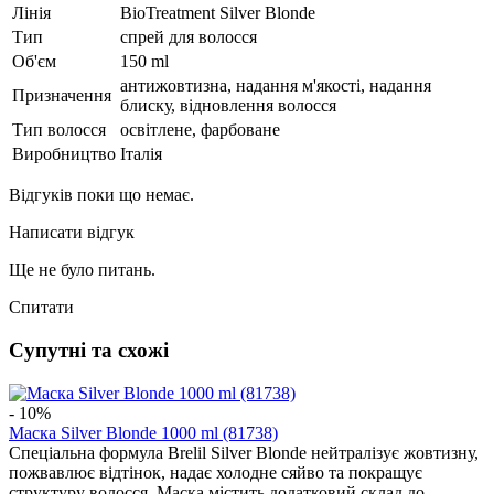
Лінія
BioTreatment Silver Blonde
Тип
спрей для волосся
Об'єм
150 ml
антижовтизна, надання м'якості, надання
Призначення
блиску, відновлення волосся
Тип волосся
освітлене, фарбоване
Виробництво
Італія
Відгуків поки що немає.
Написати відгук
Ще не було питань.
Спитати
Супутні та схожі
- 10%
Маска Silver Blonde 1000 ml (81738)
Спеціальна формула Brelil Silver Blonde нейтралізує жовтизну,
пожвавлює відтінок, надає холодне сяйво та покращує
структуру волосся. Маска містить додатковий склад до