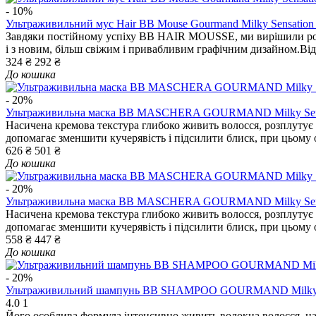
- 10%
Ультраживильний мус Hair ВВ Mouse Gourmand Milky Sensation
Завдяки постійному успіху ВВ HAIR MOUSSE, ми вирішили розро
і з новим, більш свіжим і привабливим графічним дизайном.Ві
324 ₴
292 ₴
До кошика
- 20%
Ультраживильна маска BB MASCHERA GOURMAND Milky Sensa
Насичена кремова текстура глибоко живить волосся, розплутує 
допомагає зменшити кучерявість і підсилити блиск, при цьому 
626 ₴
501 ₴
До кошика
- 20%
Ультраживильна маска BB MASCHERA GOURMAND Milky Sensa
Насичена кремова текстура глибоко живить волосся, розплутує 
допомагає зменшити кучерявість і підсилити блиск, при цьому 
558 ₴
447 ₴
До кошика
- 20%
Ультраживильний шампунь BB SHAMPOO GOURMAND Milky Se
4.0
1
Його особлива формула інтенсивно живить волокна волосся, над