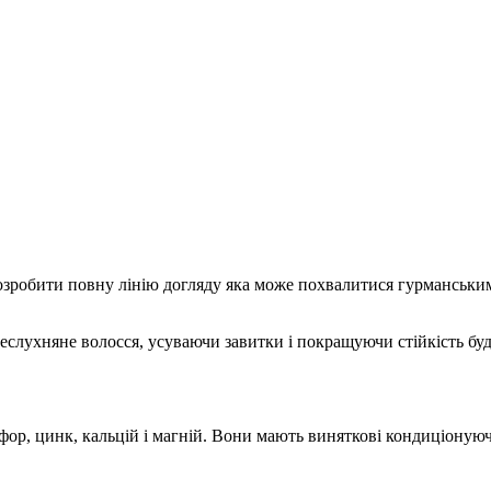
бити повну лінію догляду яка може похвалитися гурманським і 
слухняне волосся, усуваючи завитки і покращуючи стійкість буд
осфор, цинк, кальцій і магній. Вони мають виняткові кондиціонуюч