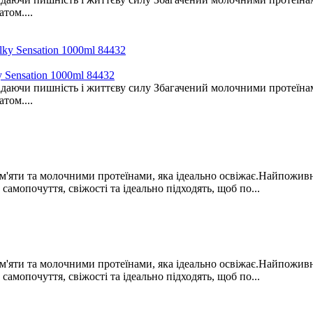
том....
nsation 1000ml 84432
аючи пишність і життєву силу Збагачений молочними протеїнами 
том....
ї м'яти та молочними протеїнами, яка ідеально освіжає.Найпожив
самопочуття, свіжості та ідеально підходять, щоб по...
ї м'яти та молочними протеїнами, яка ідеально освіжає.Найпожив
самопочуття, свіжості та ідеально підходять, щоб по...