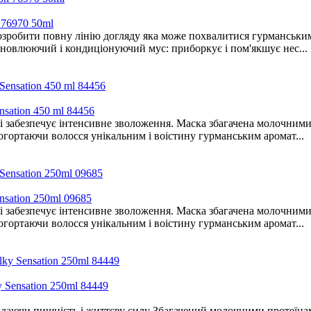
 76970 50ml
бити повну лінію догляду яка може похвалитися гурманським і 
дновлюючий і кондиціонуючий мус: приборкує і пом'якшує нес...
tion 450 ml 84456
і забезпечує інтенсивне зволоження. Маска збагачена молочними
огортаючи волосся унікальним і воістину гурманським аромат...
tion 250ml 09685
і забезпечує інтенсивне зволоження. Маска збагачена молочними
огортаючи волосся унікальним і воістину гурманським аромат...
nsation 250ml 84449
аючи пишність і життєву силу Збагачений молочними протеїнами 