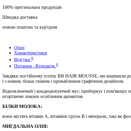
100% оригинальна продукція
Швидка доставка
новою поштою та кур'єром
Опис
Характеристики
0
Відгуки
0
Питання - Відповідь
Завдяки постійному успіху ВВ HAIR MOUSSE, ми вирішили розро
і з новим, більш свіжим і привабливим графічним дизайном.
Відновлюючий і кондиціонуючий мус: приборкує і пом'якшує не
огортаючи локони особливим ароматом.
БІЛКИ МОЛОКА:
вони містять вітамін A, вітаміни групи B і мінерали, такі як ф
МИГДАЛЬНА ОЛІЯ: