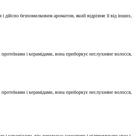
дійсно безпомилковим ароматом, який відрізняє її від інших,
 протеїнами і керамідами, вона приборкує неслухняне волосся,
 протеїнами і керамідами, вона приборкує неслухняне волосся,
і керамідами, він допомагає захистити і підтримувати стан і