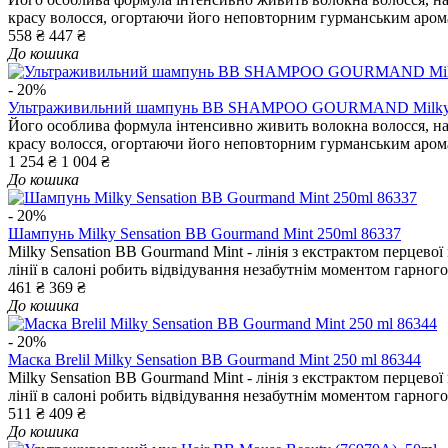
красу волосся, огортаючи його неповторним гурманським арома
558 ₴
447 ₴
До кошика
- 20%
Ультраживильний шампунь BB SHAMPOO GOURMAND Milky Se
Його особлива формула інтенсивно живить волокна волосся, над
красу волосся, огортаючи його неповторним гурманським арома
1 254 ₴
1 004 ₴
До кошика
- 20%
Шампунь Milky Sensation BB Gourmand Mint 250ml 86337
Milky Sensation BB Gourmand Mint - лінія з екстрактом перцево
лінії в салоні робить відвідування незабутнім моментом гарного 
461 ₴
369 ₴
До кошика
- 20%
Маска Brelil Milky Sensation BB Gourmand Mint 250 ml 86344
Milky Sensation BB Gourmand Mint - лінія з екстрактом перцево
лінії в салоні робить відвідування незабутнім моментом гарного 
511 ₴
409 ₴
До кошика