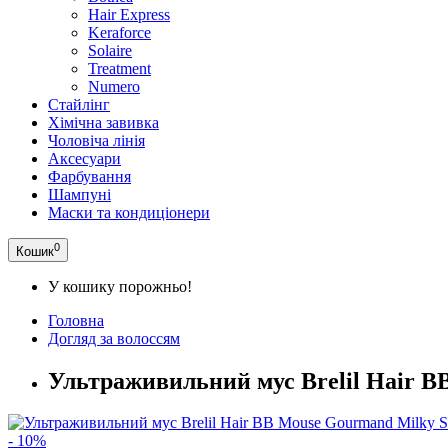
Hair Express
Keraforce
Solaire
Treatment
Numero
Стайлінг
Хімічна завивка
Чоловіча лінія
Аксесуари
Фарбування
Шампуні
Маски та кондиціонери
0
Кошик
У кошику порожньо!
Головна
Догляд за волоссям
Ультраживильний мус Brelil Hair ВВ
- 10%