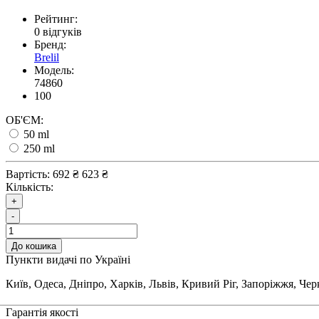
Рейтинг:
0 відгуків
Бренд:
Brelil
Модель:
74860
100
ОБ'ЄМ:
50 ml
250 ml
Вартість:
692 ₴
623 ₴
Кількість:
+
-
До кошика
Пункти видачі по Україні
Київ, Одеса, Дніпро, Харків, Львів, Кривий Ріг, Запоріжжя, Че
Гарантія якості