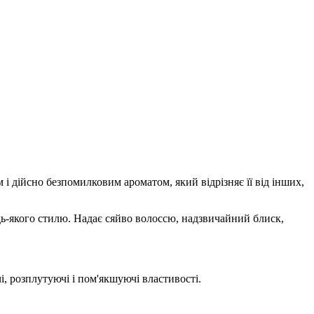
дійсно безпомилковим ароматом, який відрізняє її від інших,
ь-якого стилю. Надає сяйво волоссю, надзвичайний блиск,
і, розплутуючі і пом'якшуючі властивості.