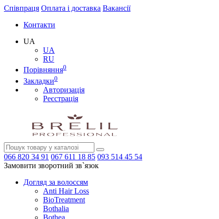
Співпраця
Оплата і доставка
Вакансії
Контакти
UA
UA
RU
0
Порівняння
0
Закладки
Авторизація
Реєстрація
066
820 34 91
067
611 18 85
093
514 45 54
Замовити зворотний зв`язок
Догляд за волоссям
Anti Hair Loss
BioTreatment
Bothalia
Bothea