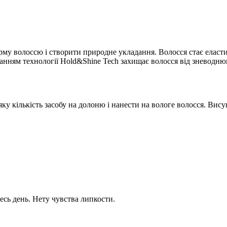
рму волоссю і створити природне укладання. Волосся стає еласт
ванням технології Hold&Shine Tech захищає волосся від зневоднюв
у кількість засобу на долоню і нанести на вологе волосся. Вис
сь день. Нету чувства липкости.