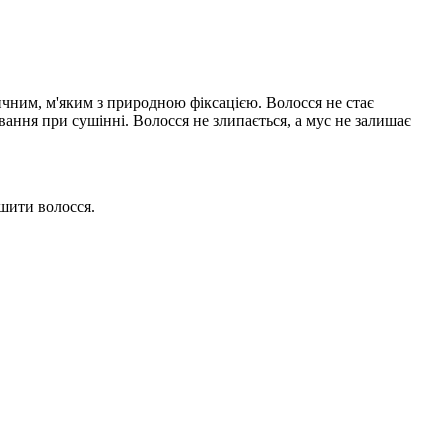
ичним, м'яким з природною фіксацією. Волосся не стає
ання при сушінні. Волосся не злипається, а мус не залишає
ушити волосся.