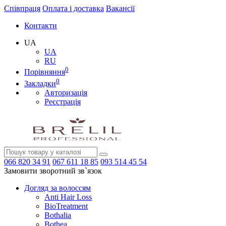
Співпраця
Оплата і доставка
Вакансії
Контакти
UA
UA
RU
0
Порівняння
0
Закладки
Авторизація
Реєстрація
066
820 34 91
067
611 18 85
093
514 45 54
Замовити зворотний зв`язок
Догляд за волоссям
Anti Hair Loss
BioTreatment
Bothalia
Bothea