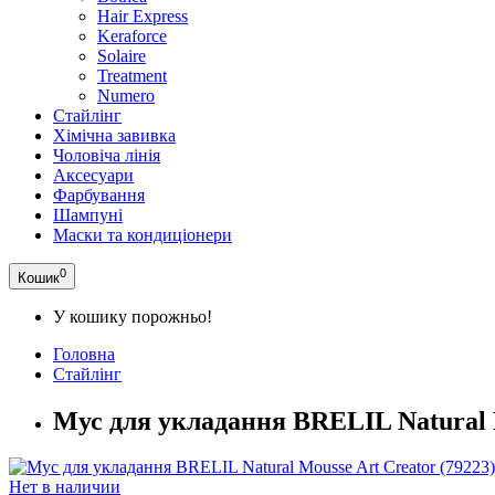
Hair Express
Keraforce
Solaire
Treatment
Numero
Стайлінг
Хімічна завивка
Чоловіча лінія
Аксесуари
Фарбування
Шампуні
Маски та кондиціонери
0
Кошик
У кошику порожньо!
Головна
Стайлінг
Мус для укладання BRELIL Natural M
Нет в наличии