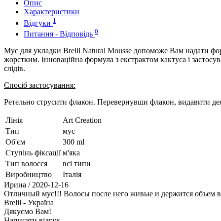
Опис
Характеристики
1
Відгуки
0
Питання - Відповідь
Мус для укладки Brelil Natural Mousse допоможе Вам надати фо
жорстким. Інноваційна формула з екстрактом кактуса і застосу
слідів.
Спосіб застосування:
Ретельно струсити флакон. Перевернувши флакон, видавити деяк
Лінія
Art Creation
Тип
мус
Об'єм
300 ml
Ступінь фіксації
м'яка
Тип волосся
всі типи
Виробництво
Італія
Ирина
/ 2020-12-16
Отличный мус!!! Волосы после него живые и держится объем ве
Brelil - Україна
Дякуємо Вам!
Написати відгук