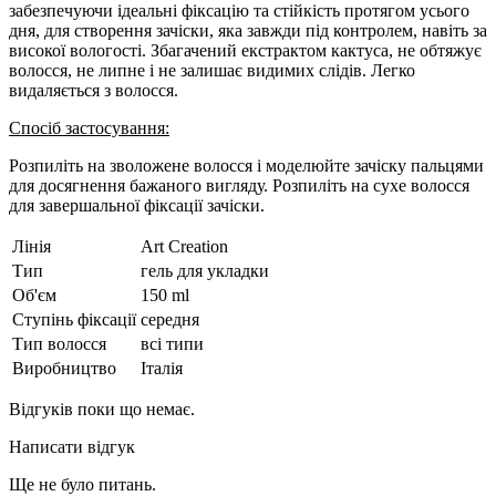
забезпечуючи ідеальні фіксацію та стійкість протягом усього
дня, для створення зачіски, яка завжди під контролем, навіть за
високої вологості. Збагачений екстрактом кактуса, не обтяжує
волосся, не липне і не залишає видимих слідів. Легко
видаляється з волосся.
Спосіб застосування:
Розпиліть на зволожене волосся і моделюйте зачіску пальцями
для досягнення бажаного вигляду. Розпиліть на сухе волосся
для завершальної фіксації зачіски.
Лінія
Art Creation
Тип
гель для укладки
Об'єм
150 ml
Ступінь фіксації
середня
Тип волосся
всі типи
Виробництво
Італія
Відгуків поки що немає.
Написати відгук
Ще не було питань.