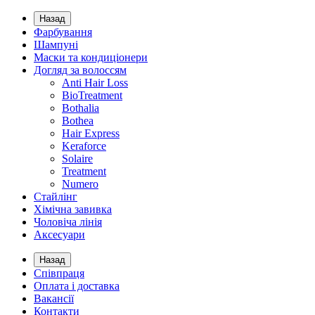
Назад
Фарбування
Шампуні
Маски та кондиціонери
Догляд за волоссям
Anti Hair Loss
BioTreatment
Bothalia
Bothea
Hair Express
Keraforce
Solaire
Treatment
Numero
Стайлінг
Хімічна завивка
Чоловіча лінія
Аксесуари
Назад
Співпраця
Оплата і доставка
Вакансії
Контакти