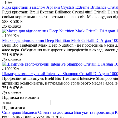
- 10%
Рідкі кристали з маслом Арганії Crystals Extreme Brilliance Crista
Рідкі кристали Brelil Extreme Brilliance Crystal лінії Cristalli
своїми корисними властивостями на весь світ. Масло чудово від
588 ₴
530 ₴
До кошика
- 10%
Хіт
Маска для відновлення Deep Nutrition Mask Cristalli Di Argan 10
Brelil Bio Traitement Mask Deep Nutrition - це професійна маска
алое вера. Об'єднання цих дорогих інгредієнтів в складі маски 
751 ₴
676 ₴
До кошика
- 10%
Хіт
Шампунь зволожуючий Intensive Shampoo Cristalli Di Argan 1000
Професійний шампунь Brelil Bio Treatment Intensive Shampoo лін
активних компонентів, натурального арганового масла і алое, в
751 ₴
676 ₴
До кошика
Підписка на новини
Підписатися
Співпраця
Вакансії
Оплата та доставка
Відгуки та пропозиції
К
brelil.in.ua - Brelil - Україна © 2026