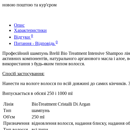
новою поштою та кур'єром
Опис
Характеристики
0
Відгуки
0
Питання - Відповідь
Професійний шампунь Brelil Bio Treatment Intensive Shampoo лін
активних компонентів, натурального арганового масла і алое, 
використання з будь-яким типом волосся.
Спосіб застосування:
Нанести на вологе волосся по всій довжині до самих кінчиків.
Випускається в обсязі 250 і 1000 ml
Лінія
BioTreatment Cristalli Di Argan
Тип
шампунь
Об'єм
250 ml
Призначення
відновлення волосся, надання блиску, надання о
Тип волосся
всі типи