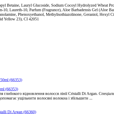
pyl Betaine, Lauryl Glucoside, Sodium Cocoyl Hydrolyzed Wheat Prote
0, Laureth-10, Parfum (Fragrance), Aloe Barbadensis Gel (Aloe Barba
hanolamine, Phenoxyethanol, Methylisothiazolinone, Geraniol, Hexyl C
cid Yellow 23), CI 42051
0ml (66353)
 для глибокого відновлення волосся лінії Cristalli Di Argan. Спец
допомагає ущільнити волосяні волокна і збільшити ...