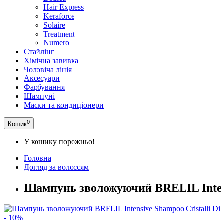
Hair Express
Keraforce
Solaire
Treatment
Numero
Стайлінг
Хімічна завивка
Чоловіча лінія
Аксесуари
Фарбування
Шампуні
Маски та кондиціонери
0
Кошик
У кошику порожньо!
Головна
Догляд за волоссям
Шампунь зволожуючий BRELIL Intensi
- 10%