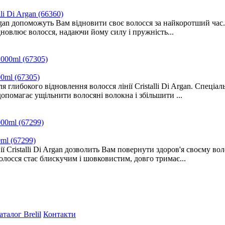
lli Di Argan (66360)
 Di Argan допоможуть Вам відновити своє волосся за найкоротший ча
новлює волосся, надаючи йому силу і пружність...
00ml (67305)
 для глибокого відновлення волосся лінії Cristalli Di Argan. Спец
допомагає ущільнити волосяні волокна і збільшити ...
ml (67299)
ії Cristalli Di Argan дозволить Вам повернути здоров'я своєму во
олосся стає блискучим і шовковистим, довго тримає...
аталог Brelil
Контакти