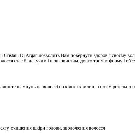
ії Cristalli Di Argan дозволить Вам повернути здоров'я своєму во
волосся стає блискучим і шовковистим, довго тримає форму і об'
 Залиште шампунь на волоссі на кілька хвилин, а потім ретельно 
бсягу, очищення шкіри голови, зволоження волосся