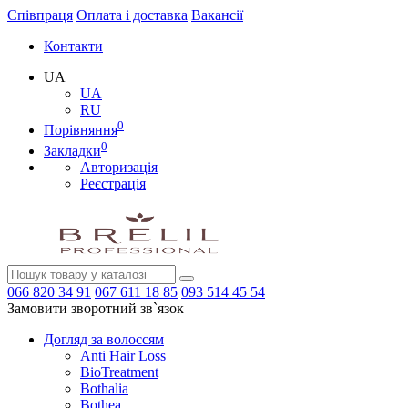
Співпраця
Оплата і доставка
Вакансії
Контакти
UA
UA
RU
0
Порівняння
0
Закладки
Авторизація
Реєстрація
066
820 34 91
067
611 18 85
093
514 45 54
Замовити зворотний зв`язок
Догляд за волоссям
Anti Hair Loss
BioTreatment
Bothalia
Bothea