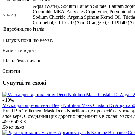
Aqua (Water), Sodium Laureth Sulfate, Lauramidopro
Cocomide MEA, Acrylates Copolymer, Polyquternium-1
Склад
Sodium Chloride, Argania Spinosa Kernel Oil, Triet
Citronellol, CI 15510 (Acid Orange 7), CI 19140 (A
Виробництво
Італія
Відгуків поки що немає.
Написати відгук
Ще не було питань.
Спитати
Супутні та схожі
- 10%
Маска для відновлення Deep Nutrition Mask Cristalli Di Argan 25
Brelil Bio Traitement Mask Deep Nutrition - це професійна маска
алое вера. Об'єднання цих дорогих інгредієнтів в складі маски 
469 ₴
423 ₴
До кошика