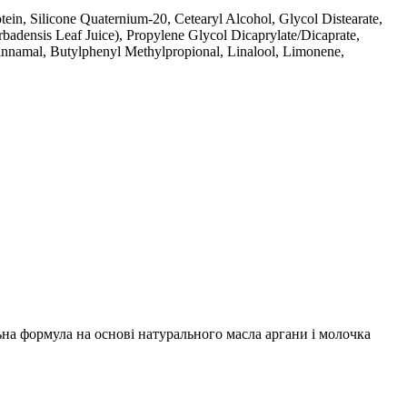
in, Silicone Quaternium-20, Cetearyl Alcohol, Glycol Distearate,
densis Leaf Juice), Propylene Glycol Dicaprylate/Dicaprate,
innamal, Butylphenyl Methylpropional, Linalool, Limonene,
іальна формула на основі натурального масла аргани і молочка