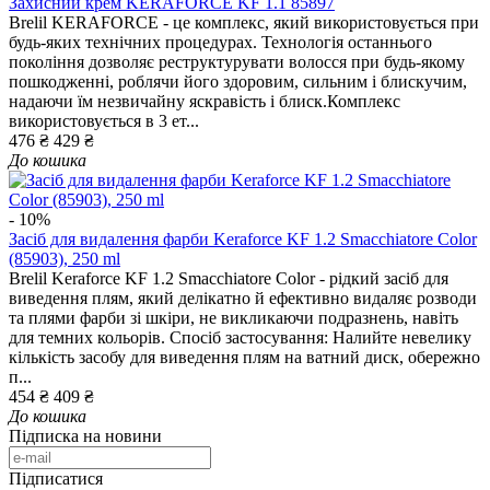
Захисний крем KERAFORCE KF 1.1 85897
Brelil KERAFORCE - це комплекс, який використовується при
будь-яких технічних процедурах. Технологія останнього
покоління дозволяє реструктурувати волосся при будь-якому
пошкодженні, роблячи його здоровим, сильним і блискучим,
надаючи їм незвичайну яскравість і блиск.Комплекс
використовується в 3 ет...
476 ₴
429 ₴
До кошика
- 10%
Засіб для видалення фарби Keraforce KF 1.2 Smacchiatore Color
(85903), 250 ml
Brelil Keraforce KF 1.2 Smacchiatore Color - рідкий засіб для
виведення плям, який делікатно й ефективно видаляє розводи
та плями фарби зі шкіри, не викликаючи подразнень, навіть
для темних кольорів. Спосіб застосування: Налийте невелику
кількість засобу для виведення плям на ватний диск, обережно
п...
454 ₴
409 ₴
До кошика
Підписка на новини
Підписатися