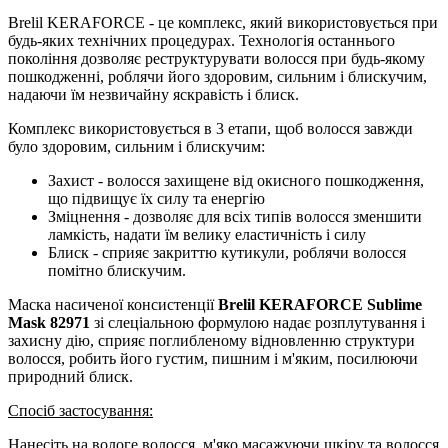
Brelil KERAFORCE - це комплекс, який використовується при
будь-яких технічних процедурах. Технологія останнього
покоління дозволяє реструктурувати волосся при будь-якому
пошкодженні, роблячи його здоровим, сильним і блискучим,
надаючи їм незвичайну яскравість і блиск.
Комплекс використовується в 3 етапи, щоб волосся завжди
було здоровим, сильним і блискучим:
Захист - волосся захищене від окисного пошкодження,
що підвищує їх силу та енергію
Зміцнення - дозволяє для всіх типів волосся зменшити
ламкість, надати їм велику еластичність і силу
Блиск - сприяє закриттю кутикули, роблячи волосся
помітно блискучим.
Маска насиченої консистенції
Brelil KERAFORCE Sublime
Mask 82971
зі слеціальною формулою надає розплутування і
захисну дію, сприяє поглибленому відновленню структури
волосся, робить його густим, пишним і м'яким, посилюючи
природний блиск.
Спосіб застосування:
Нанесіть на вологе волосся, м'яко масажуючи шкіру та волосся