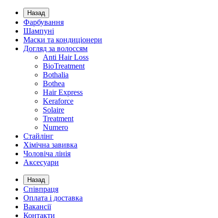
Назад
Фарбування
Шампуні
Маски та кондиціонери
Догляд за волоссям
Anti Hair Loss
BioTreatment
Bothalia
Bothea
Hair Express
Keraforce
Solaire
Treatment
Numero
Стайлінг
Хімічна завивка
Чоловіча лінія
Аксесуари
Назад
Співпраця
Оплата і доставка
Вакансії
Контакти