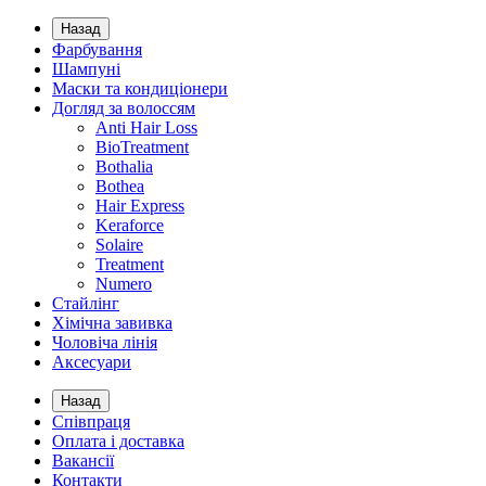
Назад
Фарбування
Шампуні
Маски та кондиціонери
Догляд за волоссям
Anti Hair Loss
BioTreatment
Bothalia
Bothea
Hair Express
Keraforce
Solaire
Treatment
Numero
Стайлінг
Хімічна завивка
Чоловіча лінія
Аксесуари
Назад
Співпраця
Оплата і доставка
Вакансії
Контакти