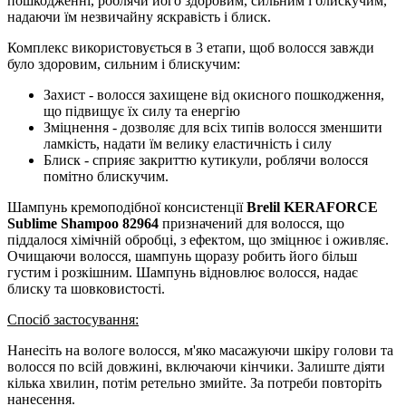
пошкодженні, роблячи його здоровим, сильним і блискучим,
надаючи їм незвичайну яскравість і блиск.
Комплекс використовується в 3 етапи, щоб волосся завжди
було здоровим, сильним і блискучим:
Захист - волосся захищене від окисного пошкодження,
що підвищує їх силу та енергію
Зміцнення - дозволяє для всіх типів волосся зменшити
ламкість, надати їм велику еластичність і силу
Блиск - сприяє закриттю кутикули, роблячи волосся
помітно блискучим.
Шампунь кремоподібної консистенції
Brelil KERAFORCE
Sublime Shampoo 82964
призначений для волосся, що
піддалося хімічній обробці, з ефектом, що зміцнює і оживляє.
Очищаючи волосся, шампунь щоразу робить його більш
густим і розкішним. Шампунь відновлює волосся, надає
блиску та шовковистості.
Спосіб застосування:
Нанесіть на вологе волосся, м'яко масажуючи шкіру голови та
волосся по всій довжині, включаючи кінчики. Залиште діяти
кілька хвилин, потім ретельно змийте. За потреби повторіть
нанесення.