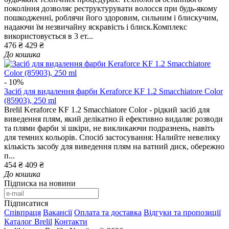
покоління дозволяє реструктурувати волосся при будь-якому
пошкодженні, роблячи його здоровим, сильним і блискучим,
надаючи їм незвичайну яскравість і блиск.Комплекс
використовується в 3 ет...
476 ₴
429 ₴
До кошика
- 10%
Засіб для видалення фарби Keraforce KF 1.2 Smacchiatore Color
(85903), 250 ml
Brelil Keraforce KF 1.2 Smacchiatore Color - рідкий засіб для
виведення плям, який делікатно й ефективно видаляє розводи
та плями фарби зі шкіри, не викликаючи подразнень, навіть
для темних кольорів. Спосіб застосування: Налийте невелику
кількість засобу для виведення плям на ватний диск, обережно
п...
454 ₴
409 ₴
До кошика
Підписка на новини
Підписатися
Співпраця
Вакансії
Оплата та доставка
Відгуки та пропозиції
Каталог Brelil
Контакти