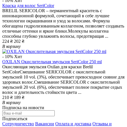
- 10%
Хит
Краска для волос SeriColor
BRELIL SERICOLOR – перманентный краситель с
инновационной формулой, сочетающий в себе лучшие
технологии окрашивания и уход за волосами. Формула
обогащена гидролизованным коллагеном, позволяет создавать
отличные оттенки и яркие блики.Молекулы коллагена
способны глубоко увлажнять волосы, предотвращая ...
224 ₴
202 ₴
В корзину
- 10%
Хит
OXILAN Окислительная эмульсия SeriColor 250 ml
Окисляющая эмульсия Oxilan для краски Brelil
SeriColorСмешивание SERICOLOR с окислительной
эмульсией 10 vol. (3%), обеспечивает превосходное сияние для
здоровых волос.Смешивание SERICOLOR с окислительной
эмульсией 20 vol. (6%), обеспечивает полное покрытие седых
волос и длительность стойкости цвета ...
210 ₴
189 ₴
В корзину
Подписка на новости
Подписаться
Сотрудничество
Вакансии
Оплата и доставка
Отзывы и