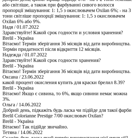
або світліше, а також при фарбуванні сивого волосся
пропорції змішування: 1: 1,5 з окислювачем Oxilan 6%; - на 3
тони світліше пропорції змішування: 1: 1,5 з окислювачем
Oxilan 6% або 9%.
Надя
/ 01.07.2022
Здравствуйте! Какой срок годности и условия хранения?
Brelil - Україна
Вітаємо! Термін зберігання 36 місяців від дати виробництва.
Термін придатності після відкриття 12 місяців.
Надежда
/ 01.07.2022
Здравствуйте! Какой срок годности хранения?
Brelil - Україна
Вітаємо! Термін зберігання 36 місяців від дати виробництва.
Оксана
/ 23.06.2022
какой процент окисления купить для краски брелил 8.39?
Brelil - Україна
Вітаємо! Якщо є сивина, то 6%, якщо сивини немає можна
3%.
Ольга
/ 14.06.2022
Добрий день, підкажіть будь ласка чи підійде для такої фарби
Brelil Colorianne Prestige 7/00 окислювач Oxilan?
Brelil - Україна
Вітаємо! Так підійде звичайно.
Тетяна
/ 14.06.2022
Скажіть будь ласка,який термін використання цієї емульсії?