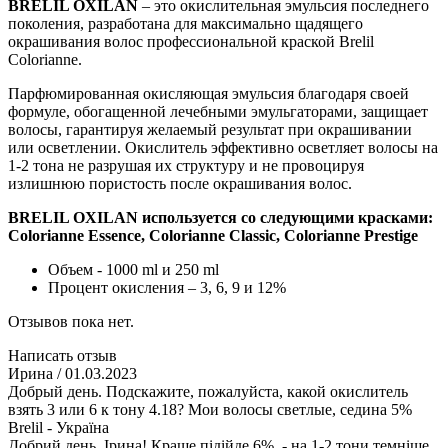
BRELIL OXILAN
– это окислительная эмульсия последнего
поколения, разработана для максимально щадящего
окрашивания волос профессиональной краской Brelil
Colorianne.
Парфюмированная окисляющая эмульсия благодаря своей
формуле, обогащенной лечебными эмульгаторами, защищает
волосы, гарантируя желаемый результат при окрашивании
или осветлении. Окислитель эффективно осветляет волосы на
1-2 тона не разрушая их структуру и не провоцируя
излишнюю пористость после окрашивания волос.
BRELIL OXILAN используется со следующими красками:
Colorianne Essence, Colorianne Classic, Colorianne Prestige
Объем - 1000 ml и 250 ml
Процент окисления – 3, 6, 9 и 12%
Отзывов пока нет.
Написать отзыв
Ирина
/ 01.03.2023
Добрый день. Подскажите, пожалуйста, какой окислитель
взять 3 или 6 к тону 4.18? Мои волосы светлые, седина 5%
Brelil - Україна
Добрий день, Ірина! Краще підійде 6%. - на 1-2 тони темніше