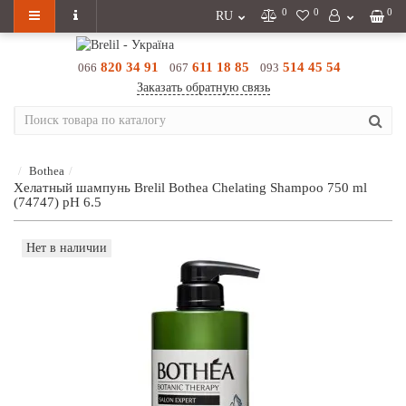
0
0
0
RU
820 34 91
611 18 85
514 45 54
066
067
093
Заказать обратную связь
Bothea
Хелатный шампунь Brelil Bothea Chelating Shampoo 750 ml
(74747) pH 6.5
Нет в наличии