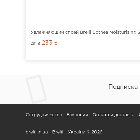
Увлажняющий спрей Brelil Bothea Moisturising S
233 ₴
291 ₴
Подписка 
Сотрудничество
Вакансии
Оплата и доставка
brelil.in.ua - Brelil - Україна © 2026