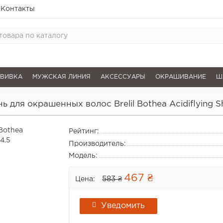
Контакты
АВИВКА
МУЖСКАЯ ЛИНИЯ
АКСЕССУАРЫ
ОКРАШИВАНИЕ
Ш
 для окрашенных волос Brelil Bothea Acidiflying S
Рейтинг:
Производитель:
Модель:
467 ₴
583 ₴
Цена:
Уведомить