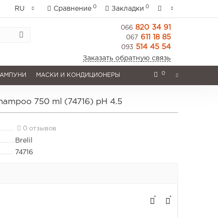
0
0
RU
Сравнение
Закладки
820 34 91
066
611 18 85
067
514 45 54
093
Заказать обратную связь
0
АМПУНИ
МАСКИ И КОНДИЦИОНЕРЫ
hampoo 750 ml (74716) pH 4.5
0 отзывов
Brelil
74716