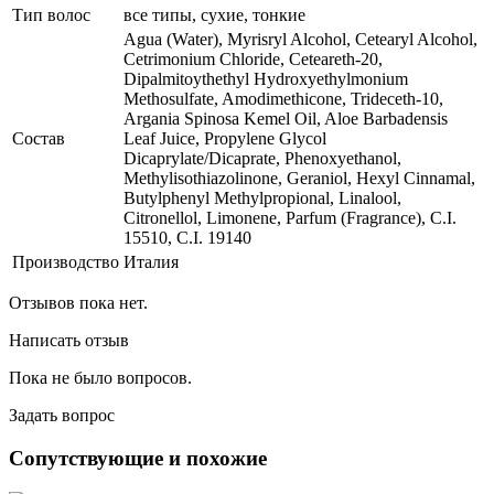
Тип волос
все типы, сухие, тонкие
Agua (Water), Myrisryl Alcohol, Cetearyl Alcohol,
Cetrimonium Chloride, Ceteareth-20,
Dipalmitoythethyl Hydroxyethylmonium
Methosulfate, Amodimethicone, Trideceth-10,
Argania Spinosa Kemel Oil, Aloe Barbadensis
Состав
Leaf Juice, Propylene Glycol
Dicaprylate/Dicaprate, Phenoxyethanol,
Methylisothiazolinone, Geraniol, Hexyl Cinnamal,
Butylphenyl Methylpropional, Linalool,
Citronellol, Limonene, Parfum (Fragrance), C.I.
15510, C.I. 19140
Производство
Италия
Отзывов пока нет.
Написать отзыв
Пока не было вопросов.
Задать вопрос
Сопутствующие и похожие