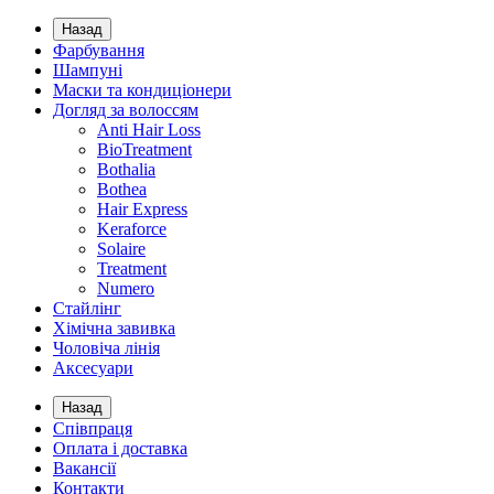
Назад
Фарбування
Шампуні
Маски та кондиціонери
Догляд за волоссям
Anti Hair Loss
BioTreatment
Bothalia
Bothea
Hair Express
Keraforce
Solaire
Treatment
Numero
Стайлінг
Хімічна завивка
Чоловіча лінія
Аксесуари
Назад
Співпраця
Оплата і доставка
Вакансії
Контакти